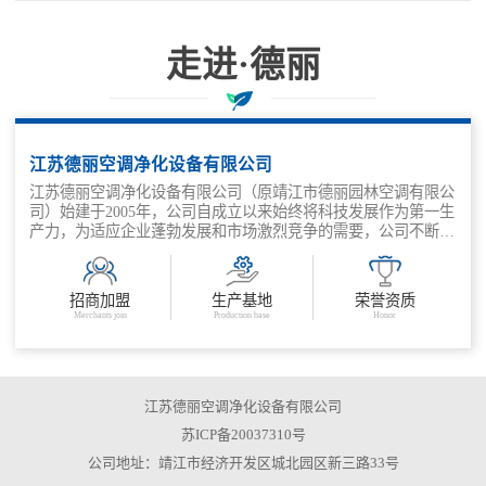
走进·德丽
科技兴企、质量取胜、管理增效
江苏德丽空调净化设备有限公司
江苏德丽空调净化设备有限公司（原靖江市德丽园林空调有限公
司）始建于2005年，公司自成立以来始终将科技发展作为第一生
产力，为适应企业蓬勃发展和市场激烈竞争的需要，公司不断深
化改革，抓住机遇，走出了一条适应市场需求，科技兴企、质量
取胜、管理增效的发展之路。公司主要产品有：金属外壳消声
器、结构片式消声器、管道式消声器、组合风阀、风量调节阀、
招商加盟
生产基地
荣誉资质
余压阀、各类防火阀等。
Merchants join
Production base
Honor
江苏德丽空调净化设备有限公司
苏ICP备20037310号
公司地址：靖江市经济开发区城北园区新三路33号