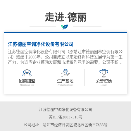
走进·德丽
科技兴企、质量取胜、管理增效
江苏德丽空调净化设备有限公司
江苏德丽空调净化设备有限公司（原靖江市德丽园林空调有限公
司）始建于2005年，公司自成立以来始终将科技发展作为第一生
产力，为适应企业蓬勃发展和市场激烈竞争的需要，公司不断深
化改革，抓住机遇，走出了一条适应市场需求，科技兴企、质量
取胜、管理增效的发展之路。公司主要产品有：金属外壳消声
器、结构片式消声器、管道式消声器、组合风阀、风量调节阀、
招商加盟
生产基地
荣誉资质
余压阀、各类防火阀等。
Merchants join
Production base
Honor
江苏德丽空调净化设备有限公司
苏ICP备20037310号
公司地址：靖江市经济开发区城北园区新三路33号