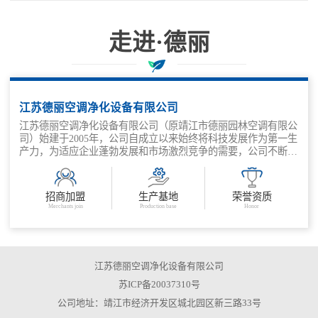
走进·德丽
科技兴企、质量取胜、管理增效
江苏德丽空调净化设备有限公司
江苏德丽空调净化设备有限公司（原靖江市德丽园林空调有限公
司）始建于2005年，公司自成立以来始终将科技发展作为第一生
产力，为适应企业蓬勃发展和市场激烈竞争的需要，公司不断深
化改革，抓住机遇，走出了一条适应市场需求，科技兴企、质量
取胜、管理增效的发展之路。公司主要产品有：金属外壳消声
器、结构片式消声器、管道式消声器、组合风阀、风量调节阀、
招商加盟
生产基地
荣誉资质
余压阀、各类防火阀等。
Merchants join
Production base
Honor
江苏德丽空调净化设备有限公司
苏ICP备20037310号
公司地址：靖江市经济开发区城北园区新三路33号