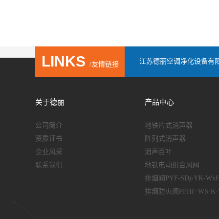
LINKS
江苏德丽空调净化设备有
/友情链接
关于德丽
产品中心
公司简介
地铁片式消声器
资质证书
阵列式消声器
企业风采
消声百叶
联系我们
地铁电动组合风阀
排烟阀PYF-SDj-YK-Wx
排烟防火阀PFHF-WS-K-W