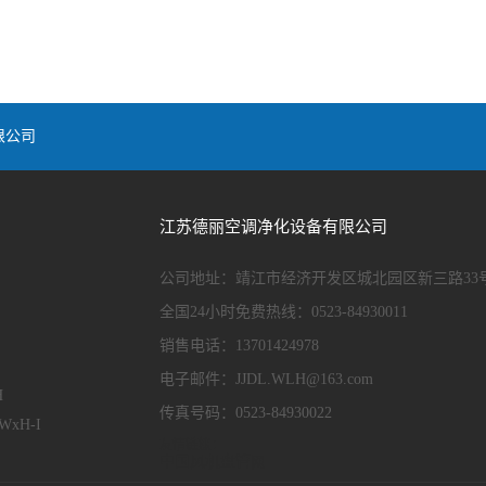
限公司
江苏德丽空调净化设备有限公司
公司地址：靖江市经济开发区城北园区新三路33
全国24小时免费热线：0523-84930011
销售电话：13701424978
电子邮件：
JJDL.WLH@163.com
H
传真号码：0523-84930022
xH-I
友情链接：
中国风机盘管网