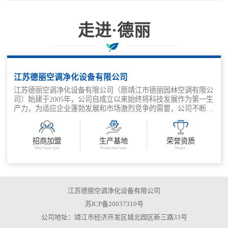
走进·德丽
科技兴企、质量取胜、管理增效
江苏德丽空调净化设备有限公司
江苏德丽空调净化设备有限公司（原靖江市德丽园林空调有限公
司）始建于2005年，公司自成立以来始终将科技发展作为第一生
产力，为适应企业蓬勃发展和市场激烈竞争的需要，公司不断深
化改革，抓住机遇，走出了一条适应市场需求，科技兴企、质量
取胜、管理增效的发展之路。公司主要产品有：金属外壳消声
器、结构片式消声器、管道式消声器、组合风阀、风量调节阀、
招商加盟
生产基地
荣誉资质
余压阀、各类防火阀等。
Merchants join
Production base
Honor
江苏德丽空调净化设备有限公司
苏ICP备20037310号
公司地址：靖江市经济开发区城北园区新三路33号