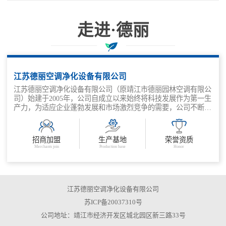
走进·德丽
科技兴企、质量取胜、管理增效
江苏德丽空调净化设备有限公司
江苏德丽空调净化设备有限公司（原靖江市德丽园林空调有限公
司）始建于2005年，公司自成立以来始终将科技发展作为第一生
产力，为适应企业蓬勃发展和市场激烈竞争的需要，公司不断深
化改革，抓住机遇，走出了一条适应市场需求，科技兴企、质量
取胜、管理增效的发展之路。公司主要产品有：金属外壳消声
器、结构片式消声器、管道式消声器、组合风阀、风量调节阀、
招商加盟
生产基地
荣誉资质
余压阀、各类防火阀等。
Merchants join
Production base
Honor
江苏德丽空调净化设备有限公司
苏ICP备20037310号
公司地址：靖江市经济开发区城北园区新三路33号