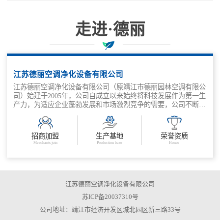
走进·德丽
科技兴企、质量取胜、管理增效
江苏德丽空调净化设备有限公司
江苏德丽空调净化设备有限公司（原靖江市德丽园林空调有限公
司）始建于2005年，公司自成立以来始终将科技发展作为第一生
产力，为适应企业蓬勃发展和市场激烈竞争的需要，公司不断深
化改革，抓住机遇，走出了一条适应市场需求，科技兴企、质量
取胜、管理增效的发展之路。公司主要产品有：金属外壳消声
器、结构片式消声器、管道式消声器、组合风阀、风量调节阀、
招商加盟
生产基地
荣誉资质
余压阀、各类防火阀等。
Merchants join
Production base
Honor
江苏德丽空调净化设备有限公司
苏ICP备20037310号
公司地址：靖江市经济开发区城北园区新三路33号