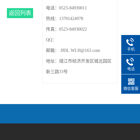
电话：
0523-84930011
返回列表
热线：
13701424978
传真：
0523-84930022
QQ：
手机
邮箱：
JJDL.WLH@163.com
地址：
靖江市经济开发区城北园区
电话
新三路33号
微信客服